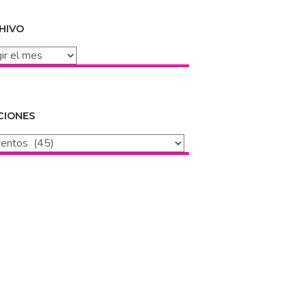
HIVO
vo
CIONES
iones