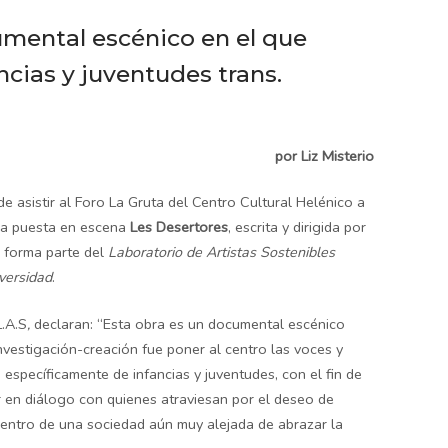
umental escénico en el que
ancias y juventudes trans.
por Liz Misterio
de asistir al Foro La Gruta del Centro Cultural Helénico a
osa puesta en escena
Les Desertores
, escrita y dirigida por
n forma parte del
Laboratorio de Artistas Sostenibles
iversidad
.
L.A.S
,
declaran:
“Esta obra es un documental escénico
investigación-creación fue poner al centro las voces y
 específicamente de infancias y juventudes, con el fin de
r en diálogo con quienes atraviesan por el deseo de
entro de una sociedad aún muy alejada de abrazar la