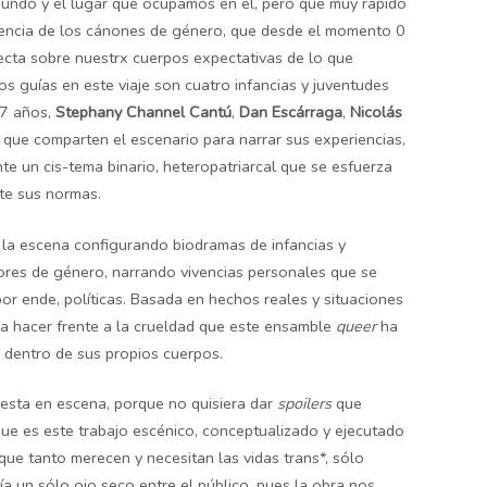
mundo y el lugar que ocupamos en el, pero que muy rápido
istencia de los cánones de género, que desde el momento 0
ecta sobre nuestrx cuerpos expectativas de lo que
s guías en este viaje son cuatro infancias y juventudes
27 años,
Stephany Channel Cantú
,
Dan Escárraga
,
Nicolás
s que comparten el escenario para narrar sus experiencias,
ante un cis-tema binario, heteropatriarcal que se esfuerza
te sus normas.
a la escena configurando biodramas de infancias y
ores de género, narrando vivencias personales que se
por ende, políticas. Basada en hechos reales y situaciones
ara hacer frente a la crueldad que este ensamble
queer
ha
 dentro de sus propios cuerpos.
esta en escena, porque no quisiera dar
spoilers
que
 que es este trabajo escénico, conceptualizado y ejecutado
 que tanto merecen y necesitan las vidas trans*, sólo
ía un sólo ojo seco entre el público, pues la obra nos