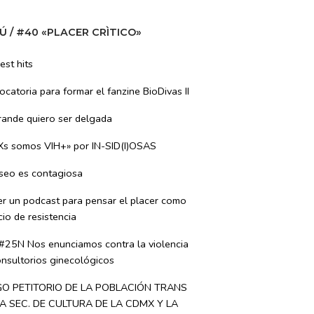
Ú / #40 «PLACER CRÌTICO»
est hits
catoria para formar el fanzine BioDivas II
rande quiero ser delgada
Xs somos VIH+» por IN-SID(I)OSAS
eseo es contagiosa
er un podcast para pensar el placer como
io de resistencia
 #25N Nos enunciamos contra la violencia
nsultorios ginecológicos
GO PETITORIO DE LA POBLACIÓN TRANS
A SEC. DE CULTURA DE LA CDMX Y LA