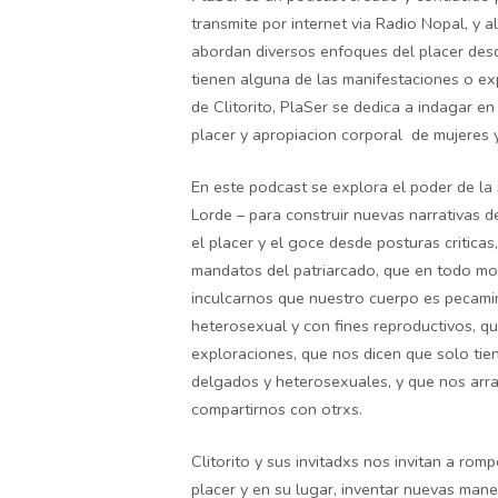
transmite por internet via Radio Nopal, y 
abordan diversos enfoques del placer desde 
tienen alguna de las manifestaciones o exp
de Clitorito, PlaSer se dedica a indagar e
placer y apropiacion corporal de mujeres y
En este podcast se explora el poder de la 
Lorde – para construir nuevas narrativas 
el placer y el goce desde posturas critica
mandatos del patriarcado, que en todo mo
inculcarnos que nuestro cuerpo es pecami
heterosexual y con fines reproductivos, q
exploraciones, que nos dicen que solo tie
delgados y heterosexuales, y que nos arran
compartirnos con otrxs.
Clitorito y sus invitadxs nos invitan a ro
placer y en su lugar, inventar nuevas mane