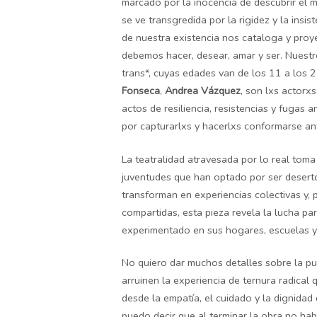
marcado por la inocencia de descubrir el 
se ve transgredida por la rigidez y la ins
de nuestra existencia nos cataloga y proy
debemos hacer, desear, amar y ser. Nuestro
trans*, cuyas edades van de los 11 a los 
Fonseca
,
Andrea Vázquez
, son lxs actorx
actos de resiliencia, resistencias y fugas 
por capturarlxs y hacerlxs conformarse an
La teatralidad atravesada por lo real tom
juventudes que han optado por ser desert
transforman en experiencias colectivas y, 
compartidas, esta pieza revela la lucha p
experimentado en sus hogares, escuelas y
No quiero dar muchos detalles sobre la pu
arruinen la experiencia de ternura radical
desde la empatía, el cuidado y la dignidad
puedo decir que al terminar la obra no hab