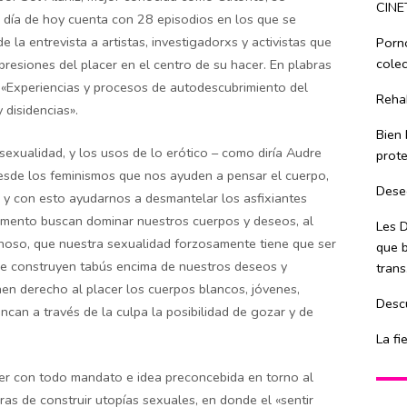
CINE
al día de hoy cuenta con 28 episodios en los que se
la entrevista a artistas, investigadorxs y activistas que
Porn
colec
resiones del placer en el centro de su hacer. En plabras
n «Experiencias y procesos de autodescubrimiento del
Rehab
 disidencias».
Bien 
sexualidad, y los usos de lo erótico – como diría Audre
prote
desde los feminismos que nos ayuden a pensar el cuerpo,
Dese
s, y con esto ayudarnos a desmantelar los asfixiantes
mento buscan dominar nuestros cuerpos y deseos, al
Les D
noso, que nuestra sexualidad forzosamente tiene que ser
que b
ue construyen tabús encima de nuestros deseos y
trans
nen derecho al placer los cuerpos blancos, jóvenes,
Descu
can a través de la culpa la posibilidad de gozar y de
La fi
mper con todo mandato e idea preconcebida en torno al
ras de construir utopías sexuales, en donde el «sentir