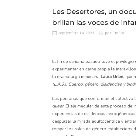
Les Desertores, un doc
brillan las voces de inf
septiembre 14, 2023
por
Emilia
El fin de semana pasado tuve el privilegio 
experimentar en carne propia la maravill
la dramaturga mexicana
Laura Uribe
, quie
(L.A.S.): Cuerpo, género, disidencias y biod
Las personas que conforman el colectivo 
queer
. El eje medular de este proceso de 
experiencias de disidencias sexogénericas,
desplazar la mirada adultocéntrica y entra
romper los roles de género establecidos d