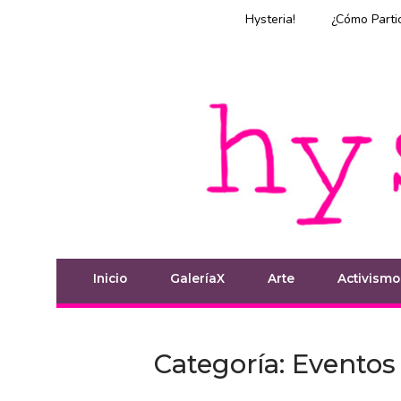
Ir
Hysteria!
¿Cómo Parti
al
contenido
Inicio
Inicio
GaleríaX
Arte
Activismo
Categoría:
Eventos