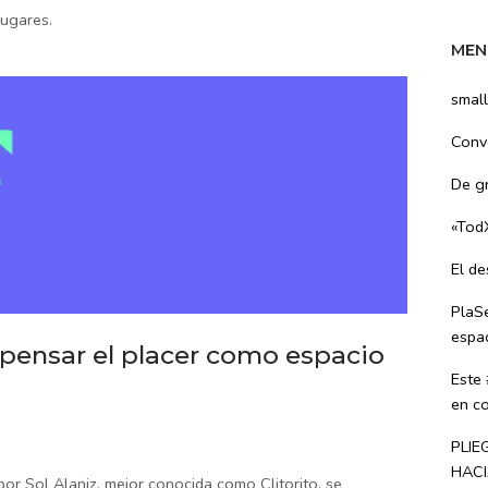
lugares.
MEN
small
Convo
De g
«Tod
El d
PlaS
espac
 pensar el placer como espacio
Este
en co
PLIE
HACI
or Sol Alaniz, mejor conocida como Clitorito, se