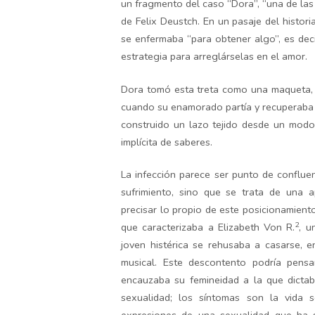
un fragmento del caso “Dora”, “una de las 
de Felix Deustch. En un pasaje del histori
se enfermaba “para obtener algo”, es de
estrategia para arreglárselas en el amor.
Dora tomó esta treta como una maqueta, p
cuando su enamorado partía y recuperaba 
construido un lazo tejido desde un modo 
implícita de saberes.
La infección parece ser punto de confluen
sufrimiento, sino que se trata de una a
precisar lo propio de este posicionamient
2
que caracterizaba a Elizabeth Von R.
, u
joven histérica se rehusaba a casarse, e
musical. Este descontento podría pensa
encauzaba su femineidad a la que dictab
sexualidad; los síntomas son la vida 