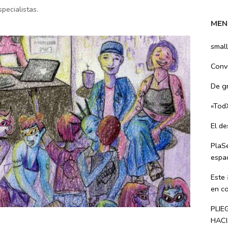
pecialistas.
MEN
small
Convo
De g
«Tod
El d
PlaS
espac
Este
en co
PLIE
HACI