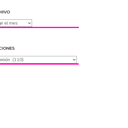
HIVO
vo
CIONES
iones