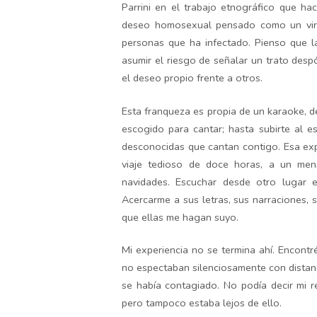
Parrini en el trabajo etnográfico que 
deseo homosexual pensado como un viru
personas que ha infectado. Pienso que l
asumir el riesgo de señalar un trato despó
el deseo propio frente a otros.
Esta franqueza es propia de un karaoke, d
escogido para cantar; hasta subirte al e
desconocidas que cantan contigo. Esa expe
viaje tedioso de doce horas, a un me
navidades. Escuchar desde otro lugar e
Acercarme a sus letras, sus narraciones, 
que ellas me hagan suyo.
Mi experiencia no se termina ahí. Encontré
no espectaban silenciosamente con distanc
se había contagiado. No podía decir mi r
pero tampoco estaba lejos de ello.