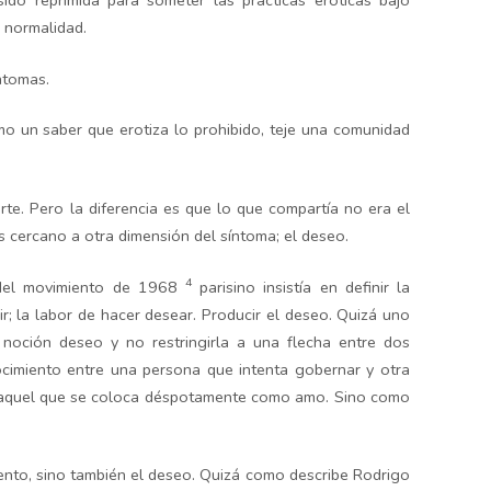
do reprimida para someter las prácticas eróticas bajo
 normalidad.
ntomas.
mo un saber que erotiza lo prohibido, teje una comunidad
rte. Pero la diferencia es que lo que compartía no era el
s cercano a otra dimensión del síntoma; el deseo.
4
 del movimiento de 1968
parisino insistía en definir la
ir; la labor de hacer desear. Producir el deseo. Quizá uno
 noción deseo y no restringirla a una flecha entre dos
ocimiento entre una persona que intenta gobernar y otra
de aquel que se coloca déspotamente como amo. Sino como
ento, sino también el deseo. Quizá como describe Rodrigo