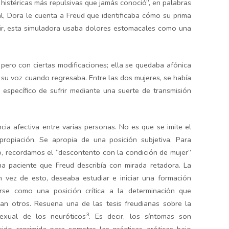
histéricas más repulsivas que jamás conoció”, en palabras
al, Dora le cuenta a Freud que identificaba cómo su prima
cir, esta simuladora usaba dolores estomacales como una
ero con ciertas modificaciones; ella se quedaba afónica
su voz cuando regresaba. Entre las dos mujeres, se había
específico de sufrir mediante una suerte de transmisión
cia afectiva entre varias personas. No es que se imite el
propiación. Se apropia de una posición subjetiva. Para
o, recordamos el “descontento con la condición de mujer”
na paciente que Freud describía con mirada retadora. La
n vez de esto, deseaba estudiar e iniciar una formación
rse como una posición crítica a la determinación que
an otros. Resuena una de las tesis freudianas sobre la
3
sexual de los neuróticos
. Es decir, los síntomas son