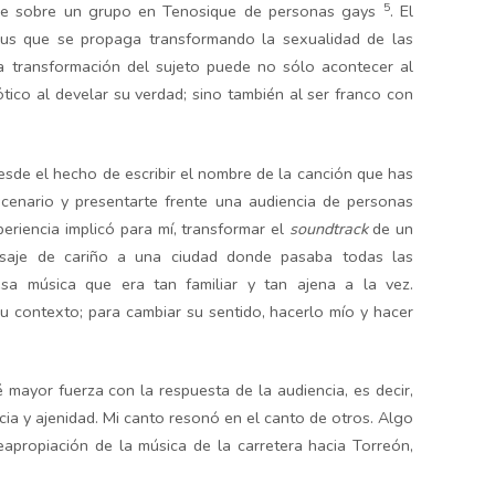
5
hace sobre un grupo en Tenosique de personas gays
. El
s que se propaga transformando la sexualidad de las
a transformación del sujeto puede no sólo acontecer al
tico al develar su verdad; sino también al ser franco con
esde el hecho de escribir el nombre de la canción que has
scenario y presentarte frente una audiencia de personas
riencia implicó para mí, transformar el
soundtrack
de un
nsaje de cariño a una ciudad donde pasaba todas las
sa música que era tan familiar y tan ajena a la vez.
su contexto; para cambiar su sentido, hacerlo mío y hacer
 mayor fuerza con la respuesta de la audiencia, es decir,
ia y ajenidad. Mi canto resonó en el canto de otros. Algo
eapropiación de la música de la carretera hacia Torreón,