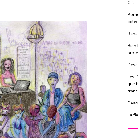
CINE
Porn
colec
Rehab
Bien 
prote
Dese
Les D
que b
trans
Descu
La fi