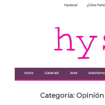
Ir
Hysteria!
¿Cómo Parti
al
contenido
Inicio
Inicio
GaleríaX
Arte
Activismo
Categoría:
Opinión