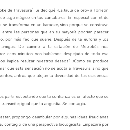
1
aoke de Travesura
, le dediqué «La Jaula de oro» a Torreón
ede algo mágico en los cantabares. En especial con el de
a se transforma en un karaoke, sino porque se construye
 entre las personas que en su mayoría podrían parecer
ido, por más feo que suene. Después de la euforia y los
 amigas. De camino a la estación de Metrobús nos
por esos minutos nos habíamos despejado de toda esa
nos impide realizar nuestros deseos? ¿Cómo se produce
arar que esta sensación no se acota a Travesura, sino que
entos, antros que alojan la diversidad de las disidencias
 partir estipulando que la confianza es un afecto que se
transmite; igual que la angustia. Se contagia.
estar, propongo deambular por algunas ideas freudianas
el contagio de una perspectiva biologicista. Empezaré por