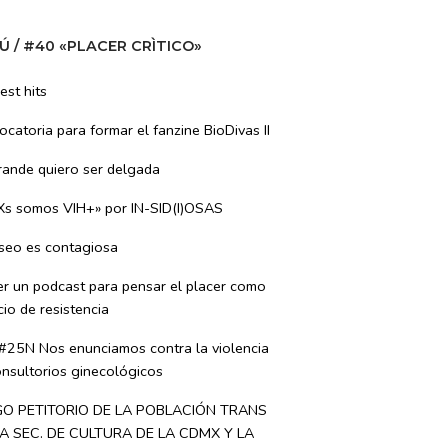
Ú / #40 «PLACER CRÌTICO»
est hits
catoria para formar el fanzine BioDivas II
rande quiero ser delgada
Xs somos VIH+» por IN-SID(I)OSAS
eseo es contagiosa
er un podcast para pensar el placer como
io de resistencia
 #25N Nos enunciamos contra la violencia
nsultorios ginecológicos
GO PETITORIO DE LA POBLACIÓN TRANS
A SEC. DE CULTURA DE LA CDMX Y LA