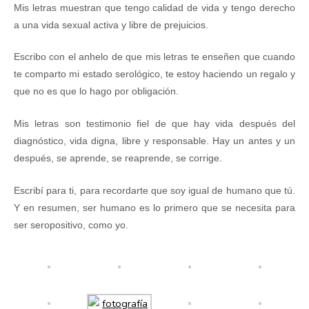
Mis letras muestran que tengo calidad de vida y tengo derecho
a una vida sexual activa y libre de prejuicios.
Escribo con el anhelo de que mis letras te enseñen que cuando
te comparto mi estado serológico, te estoy haciendo un regalo y
que no es que lo hago por obligació
n.
Mis letras son testimonio fiel de que hay vida despu
é
s del
diagnóstico, vida digna, libre y responsable. Hay un antes y un
despu
é
s, se aprende, se reaprende, se corrige.
Escrib
í
para ti, para recordarte que soy igual de humano que t
ú
.
Y en resumen, ser humano es lo primero que se necesita para
ser seropositivo, como y
o.