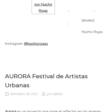
[divider]
Huicho Rojas
Instragram:
@huichorojass
AURORA Festival de Artistas
Urbanas
diciembre 28, 2021
por
admin
Aurora
es un proyecto que pone el reflector en las mujeres