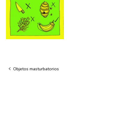
Objetos masturbatorios
Navegación
de
la
entrada