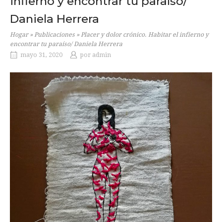
infierno y encontrar tu paraíso/
Daniela Herrera
Hogar
»
Publicaciones
»
Placer y dolor crónico. Habitar el infierno y
encontrar tu paraíso/ Daniela Herrera
mayo 31, 2020
por
admin