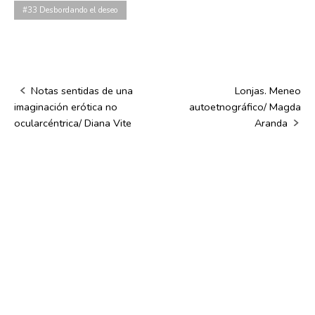
#33 Desbordando el deseo
Notas sentidas de una
Lonjas. Meneo
Navegación
imaginación erótica no
autoetnográfico/ Magda
de
ocularcéntrica/ Diana Vite
Aranda
la
entrada