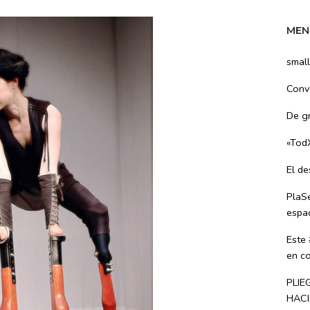
MEN
small
Convo
De g
«Tod
El d
PlaS
espac
Este
en co
PLIE
HACI