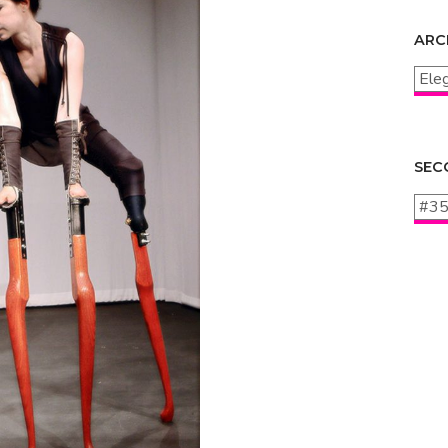
ARC
Archi
SEC
Secc