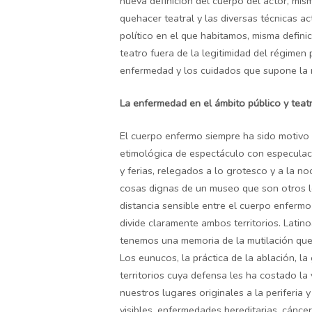
nueva definición del cuerpo del actor, mis
quehacer teatral y las diversas técnicas a
político en el que habitamos, misma defini
teatro fuera de la legitimidad del régimen
enfermedad y los cuidados que supone la 
La enfermedad en el ámbito público y teatr
El cuerpo enfermo siempre ha sido motivo d
etimológica de espectáculo con especulaci
y ferias, relegados a lo grotesco y a la n
cosas dignas de un museo que son otros l
distancia sensible entre el cuerpo enfermo
divide claramente ambos territorios. Latin
tenemos una memoria de la mutilación que
Los eunucos, la práctica de la ablación, la
territorios cuya defensa les ha costado l
nuestros lugares originales a la periferia
visibles, enfermedades hereditarias, cáncer