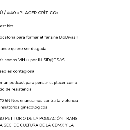
Ú / #40 «PLACER CRÌTICO»
est hits
catoria para formar el fanzine BioDivas II
rande quiero ser delgada
Xs somos VIH+» por IN-SID(I)OSAS
eseo es contagiosa
er un podcast para pensar el placer como
io de resistencia
 #25N Nos enunciamos contra la violencia
nsultorios ginecológicos
GO PETITORIO DE LA POBLACIÓN TRANS
A SEC. DE CULTURA DE LA CDMX Y LA