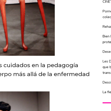
CINE
Porn
colec
Rehab
Bien 
prote
Dese
Les D
os cuidados en la pedagogía
que b
trans
uerpo más allá de la enfermedad
Descu
La fi