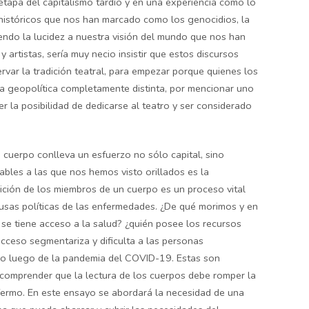
tapa del capitalismo tardío y en una experiencia como lo
históricos que nos han marcado como los genocidios, la
diendo la lucidez a nuestra visión del mundo que nos han
 artistas, sería muy necio insistir que estos discursos
var la tradición teatral, para empezar porque quienes los
a geopolítica completamente distinta, por mencionar uno
er la posibilidad de dedicarse al teatro y ser considerado
n cuerpo conlleva un esfuerzo no sólo capital, sino
ables a las que nos hemos visto orillados es la
ción de los miembros de un cuerpo es un proceso vital
usas políticas de las enfermedades. ¿De qué morimos y en
se tiene acceso a la salud? ¿quién posee los recursos
acceso segmentariza y dificulta a las personas
lo luego de la pandemia del COVID-19. Estas son
 comprender que la lectura de los cuerpos debe romper la
nfermo. En este ensayo se abordará la necesidad de una