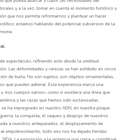
ma que pueda abarcar y cubrir las necesidades del
ctorales y a la vez, tomar en cuenta el momento histórico y
ción que nos permita reformarnos y plantear un hacer
 político; estamos hablando del potencial subversivo de la
misma.
al.
e espectáculo, refiriendo esto desde la similitud
ón. Las deformidades y rarezas se han exhibido en circos
oción de burla. No son sujetos, son objetos ornamentales,
os que pueden admirar. Esta experiencia marca una
 y «los cuerpos sanos», como si existiera una línea que
oamérica y las razas que hemos sido esclavizadas,
 se ha impregnado en nuestro ADN, en nuestra psique.
 guerra, la conquista, el saqueo y despojo de nuestros
a vida a nuestros antepasados, el desplazamiento de
 y al empobrecimiento, todo eso nos ha dejado heridas
, SIDA. La exposición a la violencia que crece y constituye