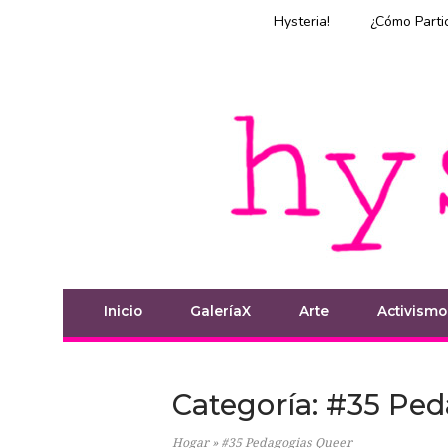
Ir
Hysteria!
¿Cómo Parti
al
contenido
Inicio
Inicio
GaleríaX
Arte
Activismo
Categoría:
#35 Ped
Hogar
»
#35 Pedagogias Queer