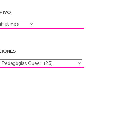
HIVO
vo
CIONES
iones