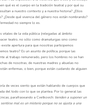
en qué es el cuerpo en la tradición teatral y por qué su
esultan a nuestro contexto y a nuestra historia? ¿Ellos
os? ¿Desde qué vivencia del género nos están nombrando?
nfermedad no siempre lo es.
vitales de la vida pública (relegadas al ámbito
hacer teatro, no sólo como dramaturgas sino como
e existe apertura para que nosotras participemos
mos teatro? Es un asunto de política, porque las
te al trabajo remunerado, pero los hombres no se han
uchas de nosotras, de nuestras madres y abuelas no
están enfermas, o bien, porque están cuidando de alguien
ayoría de veces siento que están hablando de cuerpos que
ada del todo con lo que se plantea. Por lo general las
écnicas, parafraseando a Cvetkovich:
tienden a suponer un
 sentirse mal es un misterio porque no se ajusta a una